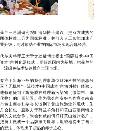
入
交
流
荷兰三角洲研究院叶清华博士建议，把双方成熟的
团体标准上升为国家标准，并引入人工智能加速产
业升级，同时帮助企业在国际市场实现合规经营
。
代尔夫特理工大学尤欣敏博士提出
“
国际技术
中国
+
资本
”
的孵化器模式，期待以
国内
为基地，把荷兰的
一流绿色技术快速推向全球市场。
专注于出海业务的我会理事单位
钛净科技
的
唐总分
享了无机膜
一流技术
中国成本
的海外推广经验
，
“
+
”
他特别提到了陶瓷膜在处理新污染物（微塑料、氟
化物）的广阔前景。作为我会的友好合作商会
南京
市
黄山
商会
杜
斐
会长
谈到了黄山旅游业的现状，朱
丹会长也一直致力于荷兰羊角村和黄山西溪南镇之
间的文旅合作，朱会长就如何打好黄山这张名片，
把黄山做成一个品牌推向世界，坦诚地提出了自己
的想法，体现出了炽热的赤子之心。