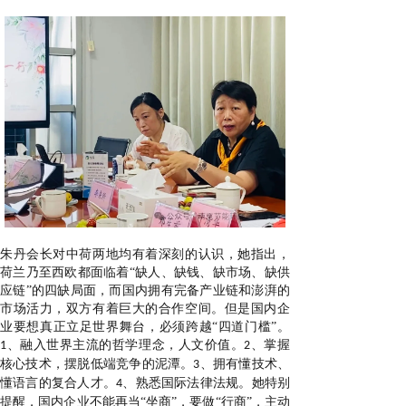
朱丹会长
对中荷两地均有着深刻的认识，她
指出，
荷兰
乃至西欧都
面临
着
“
缺人、缺钱、缺市场、缺供
应链
”的
四缺局面，而国
内
拥有完备产业链和澎湃
的
市场活力
，双方有着巨大的合作空间。但是
国内企
业要想真正立足世界舞台，必须跨越
“四道门槛”
。
、融入世界主流的哲学理念，人文价值。
、
掌握
1
2
核心技术，摆脱低端竞争的泥潭。
、拥有
懂技术
、
3
懂语言
的
复合
人才。
、
熟悉
国际法律法规。
她
特别
4
提醒，国内企业不能再
当
“
坐商
”
，要做
“
行商
”，主动