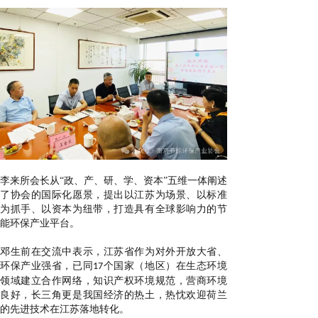
李来
所
会长从
“
政、产、研、学、资本
”
五维一体阐述
了
协会
的
国际化愿景，提出以江苏为场景、以标准
为抓手、以资本为纽带，打造具有全球影响力的节
能环保产业平台
。
邓
生前在
交流
中表示
，江苏
省
作为
对外开放大省、
环
保
产业
强
省，已同
个国家
（地区）在
生态环境
17
领域
建立合作网络，知识产权环境规范，
营商
环境
良好，长三角更是我国经济的热土，
热忱欢迎荷兰
的
先进技术在江苏落地转化。