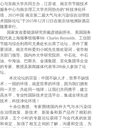
心与东南大学共同主办，江苏省、南京市节能技术
服务中心与南京理工大学共同协办的
“
科技净化环
境，
2015
中国
·
南京第二届大气与水污染综合治理技
术国际论坛
”
于
2015
年
12
月
12
日在南京绿地洲际酒店
隆重举行。
国家发改委能源研究所戴彦德副所长、美国国务
院代表上海领事馆领事
Mr. Charles Reynolds
、工信部
节能与综合利用司尤勇处长出席了论坛，并作了重
要演讲。南京市科委刘小斌先生致欢迎词，省市相
关部门领导、国内外大学研究院所、
中石化、中石
油、中海油、巴斯夫、
金浦集团、宜化集团等企业
的专家、教授及新闻媒体代表等
200
余人参加了论
坛。
本次论坛的宗旨：中国不缺人才，世界不缺技
术；一国的环境，就是世界的环境，因为我们拥有
同一天空，共处同一地球；让我们共同携手，建立
高水平，专业性国际技术交流平台，集成全球先进
技术，科技净化环境！
十余位教授、专家围绕国内外大气与水污染综
合治理政策、新技术、新装备和新产品作了精彩的
演讲，五个小时的专题论坛获得了与会代表的欢迎
和肯定，加强了相互之间的了解，沟通和交流，为